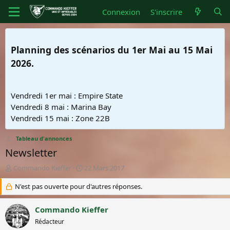
Connexion
S'inscrire
Planning des scénarios du 1er Mai au 15 Mai
2026.
Vendredi 1er mai : Empire State
Vendredi 8 mai : Marina Bay
Vendredi 15 mai : Zone 22B
Tableau d'annonces
Newsletter
A
D
Commando Kieffer
22 Mars 2017
u
a
N'est pas ouverte pour d'autres réponses.
t
t
e
e
u
d
Commando Kieffer
r
e
Rédacteur
d
d