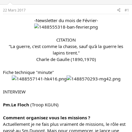
u
é
s
b
22 Mars 2017
#1
u
u
-Newsletter du mois de Février-
j
t
e
t
CITATION
“La guerre, c'est comme la chasse, sauf qu'à la guerre les
lapins tirent.”
Charle de Gaulle (1890,1970)​
Fiche technique "minute"
INTERVIEW
Pm.Le Floch
(Troop KGUN)
Comment organisez vous les missions ?
Actuellement je ne fais plus vraiment de missions, le rôle est
passé au Sm.Dupont. Mais pour commencer, je lance une