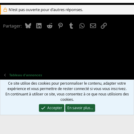
N'est pas ouverte pour d'autres réponses.
Bluesky
LinkedIn
Reddit
Pinterest
Tumblr
WhatsApp
E-mail
Lien
Partager:
Tableau d'annonces
Ce site utilise des cookies pour personnaliser le contenu, adapter votre
Nous contacter
Termes et règles
Politique de confidentialité
expérience et vous permettre de rester connecté si vous vous inscrivez.
Aide
Accueil
R
En continuant à utiliser ce site, vous consentez à ce que nous utilisions des
S
cookies.
S
®
Community platform by XenForo
© 2010-2025 XenForo Ltd.
Translation and
Accepter
En savoir plus...
proofreading by Dr.Manhattan