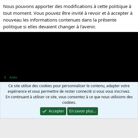
Nous pouvons apporter des modifications à cette politique à
tout moment. Vous pouvez être invité à revoir et à accepter à
nouveau les informations contenues dans la présente
politique si elles devaient changer à l'avenir.
Aide
Ce site utilise des cookies pour personnaliser le contenu, adapter votre
Nous contacter
Termes et règles
Politique de confidentialité
expérience et vous permettre de rester connecté si vous vous inscrivez.
Aide
Accueil
R
En continuant à utiliser ce site, vous consentez à ce que nous utilisions des
S
cookies.
S
®
Community platform by XenForo
© 2010-2025 XenForo Ltd.
Translation and
Accepter
En savoir plus...
proofreading by Dr.Manhattan