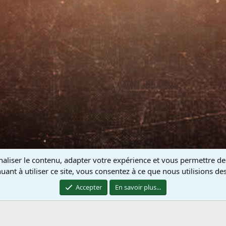
naliser le contenu, adapter votre expérience et vous permettre de
uant à utiliser ce site, vous consentez à ce que nous utilisions de
Nous contacter
Terme
Accepter
En savoir plus...
®
 platform by XenForo
© 2010-2025 XenForo Ltd.
Translation and proofreading by D