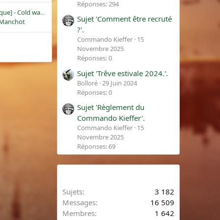
Réponses: 294
[OFCRA] - [TvT publique] - Cold war smell - 13.09.2018
Sujet 'Comment être recruté
Manchot
?'.
Commando Kieffer
15
Novembre 2025
Réponses: 0
Sujet 'Trêve estivale 2024.'.
Bolloré
29 Juin 2024
Réponses: 0
Sujet 'Règlement du
Commando Kieffer'.
Commando Kieffer
15
Novembre 2025
Réponses: 69
Statistiques du forum
Sujets
3 182
Messages
16 509
Membres
1 642