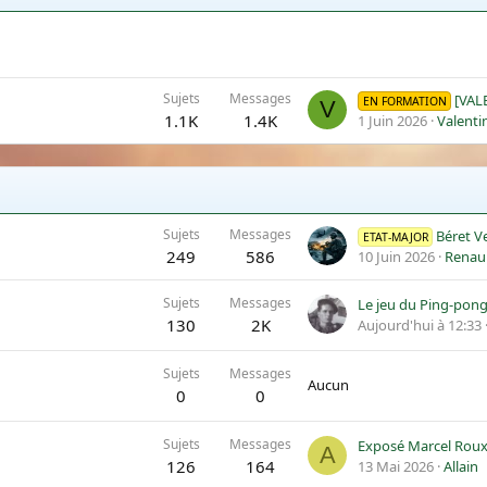
Sujets
Messages
[VALEN
EN FORMATION
V
1.1K
1.4K
1 Juin 2026
Valenti
Sujets
Messages
Béret Ver
ETAT-MAJOR
249
586
10 Juin 2026
Renau
Sujets
Messages
Le jeu du Ping-pon
130
2K
Aujourd'hui à 12:33
Sujets
Messages
Aucun
0
0
Sujets
Messages
Exposé Marcel Roux
A
126
164
13 Mai 2026
Allain