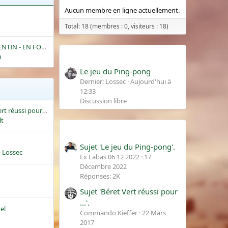
Aucun membre en ligne actuellement.
Total: 18 (membres : 0, visiteurs : 18)
TIN - EN FORMATION]
Derniers messages
n
Le jeu du Ping-pong
Dernier: Lossec
Aujourd'hui à
12:33
Discussion libre
t réussi pour ...
lt
Trending content
g
Sujet 'Le jeu du Ping-pong'.
Lossec
Ex Labas 06 12 2022
17
Décembre 2022
Réponses: 2K
Sujet 'Béret Vert réussi pour
...'.
el
Commando Kieffer
22 Mars
2017