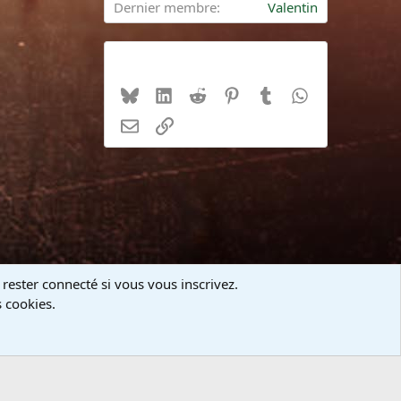
Dernier membre
Valentin
Partager cette page
Bluesky
LinkedIn
Reddit
Pinterest
Tumblr
WhatsApp
E-mail
Lien
 rester connecté si vous vous inscrivez.
s cookies.
s et règles
Politique de confidentialité
Aide
Accueil
R
S
S
r.Manhattan