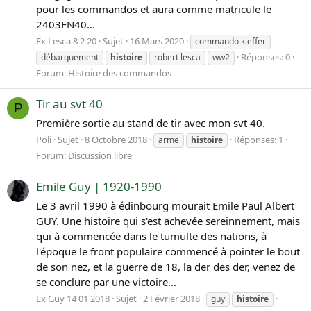
pour les commandos et aura comme matricule le
2403FN40...
Ex Lesca 8 2 20
Sujet
16 Mars 2020
commando kieffer
Réponses: 0
débarquement
histoire
robert lesca
ww2
Forum:
Histoire des commandos
Tir au svt 40
P
Première sortie au stand de tir avec mon svt 40.
Poli
Sujet
8 Octobre 2018
Réponses: 1
arme
histoire
Forum:
Discussion libre
Emile Guy | 1920-1990
Le 3 avril 1990 à édinbourg mourait Emile Paul Albert
GUY. Une histoire qui s'est achevée sereinnement, mais
qui à commencée dans le tumulte des nations, à
l'époque le front populaire commencé à pointer le bout
de son nez, et la guerre de 18, la der des der, venez de
se conclure par une victoire...
Ex Guy 14 01 2018
Sujet
2 Février 2018
guy
histoire