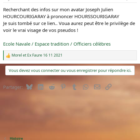
u
é
Recherchant des infos sur mon avatar Joseph Julien
s
b
u
u
HOURCOURIGARAY à prononcer HOURSSOURIGARAY
j
t
Je suis tombé sur ce lien.. Voua aurez peut être le privilège de
e
voir le vrai visage de vos pseudos !
t
Ecole Navale / Espace tradition / Officiers célèbres
Morel
et
Ex Faure 16 11 2021
R
é
a
Vous devez vous connecter ou vous enregistrer pour répondre ici.
c
t
i
Bluesky
LinkedIn
Reddit
Pinterest
Tumblr
WhatsApp
E-mail
Lien
Partager:
o
n
s
:
Histoire