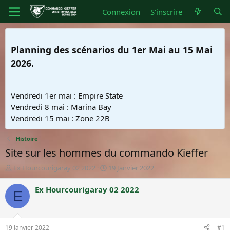
Connexion
S'inscrire
Planning des scénarios du 1er Mai au 15 Mai
2026.
Vendredi 1er mai : Empire State
Vendredi 8 mai : Marina Bay
Vendredi 15 mai : Zone 22B
Histoire
Site sur les hommes du commando Kieffer
A
D
Ex Hourcourigaray 02 2022
19 Janvier 2022
u
a
t
t
Ex Hourcourigaray 02 2022
E
e
e
u
d
r
e
d
d
19 Janvier 2022
#1