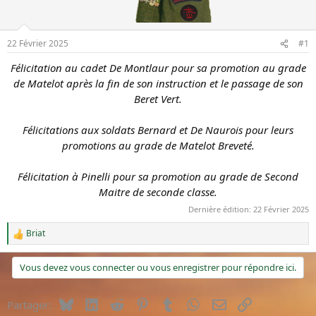
u
é
s
b
u
u
22 Février 2025
#1
j
t
e
Félicitation au cadet De Montlaur pour sa promotion au grade
t
de Matelot après la fin de son instruction et le passage de son
Beret Vert.
Félicitations aux soldats Bernard et De Naurois pour leurs
promotions au grade de Matelot Breveté.
Félicitation à Pinelli pour sa promotion au grade de Second
Maitre de seconde classe.
Dernière édition:
22 Février 2025
Briat
R
é
a
Vous devez vous connecter ou vous enregistrer pour répondre ici.
c
t
i
Bluesky
LinkedIn
Reddit
Pinterest
Tumblr
WhatsApp
E-mail
Lien
Partager:
o