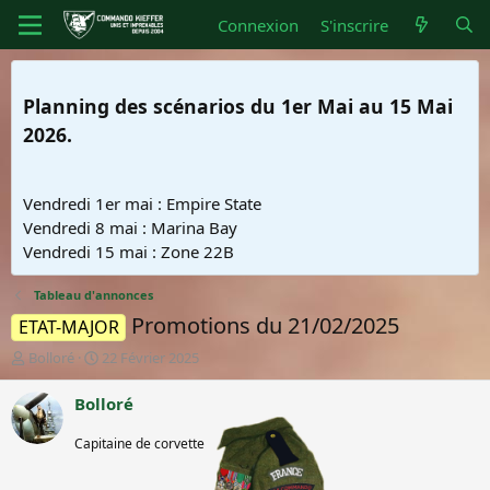
Connexion
S'inscrire
Planning des scénarios du 1er Mai au 15 Mai
2026.
Vendredi 1er mai : Empire State
Vendredi 8 mai : Marina Bay
Vendredi 15 mai : Zone 22B
Tableau d'annonces
Promotions du 21/02/2025
ETAT-MAJOR
A
D
Bolloré
22 Février 2025
u
a
t
t
Bolloré
e
e
Membre
u
d
Capitaine de corvette
honoraire
r
e
d
d