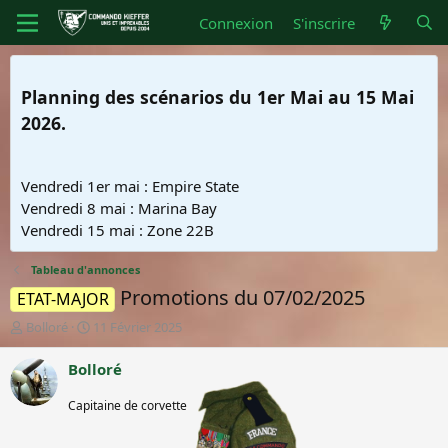
Connexion
S'inscrire
Planning des scénarios du 1er Mai au 15 Mai
2026.
Vendredi 1er mai : Empire State
Vendredi 8 mai : Marina Bay
Vendredi 15 mai : Zone 22B
Tableau d'annonces
Promotions du 07/02/2025
ETAT-MAJOR
A
D
Bolloré
11 Février 2025
u
a
t
t
Bolloré
e
e
Membre
u
d
Capitaine de corvette
honoraire
r
e
d
d