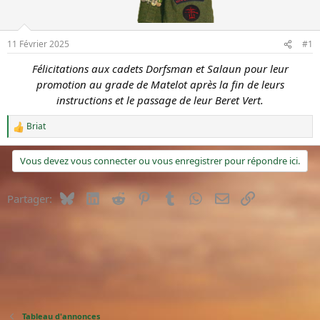
u
é
s
b
u
u
11 Février 2025
#1
j
t
e
Félicitations aux cadets Dorfsman et Salaun pour leur
t
promotion au grade de Matelot après la fin de leurs
instructions et le passage de leur Beret Vert.
Briat
R
é
a
Vous devez vous connecter ou vous enregistrer pour répondre ici.
c
t
i
Bluesky
LinkedIn
Reddit
Pinterest
Tumblr
WhatsApp
E-mail
Lien
Partager:
o
n
s
:
Tableau d'annonces