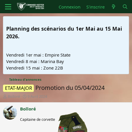
Connexion
S'inscrire
Planning des scénarios du 1er Mai au 15 Mai
2026.
Vendredi 1er mai : Empire State
Vendredi 8 mai : Marina Bay
Vendredi 15 mai : Zone 22B
Tableau d'annonces
Promotion du 05/04/2024
ETAT-MAJOR
A
D
Bolloré
9 Avril 2024
u
a
t
t
Bolloré
e
e
Membre
u
d
Capitaine de corvette
honoraire
r
e
d
d