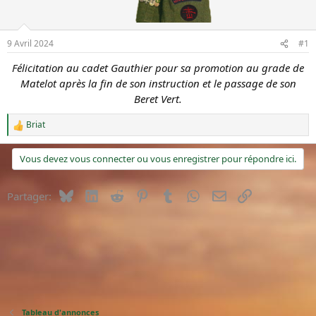
u
é
s
b
u
u
9 Avril 2024
#1
j
t
e
Félicitation au cadet Gauthier pour sa promotion au grade de
t
Matelot après la fin de son instruction et le passage de son
Beret Vert.
Briat
R
é
a
Vous devez vous connecter ou vous enregistrer pour répondre ici.
c
t
i
Bluesky
LinkedIn
Reddit
Pinterest
Tumblr
WhatsApp
E-mail
Lien
Partager:
o
n
s
:
Tableau d'annonces