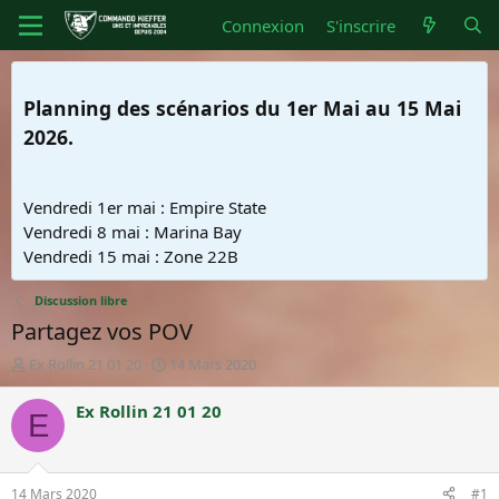
Connexion
S'inscrire
Planning des scénarios du 1er Mai au 15 Mai
2026.
Vendredi 1er mai : Empire State
Vendredi 8 mai : Marina Bay
Vendredi 15 mai : Zone 22B
Discussion libre
Partagez vos POV
A
D
Ex Rollin 21 01 20
14 Mars 2020
u
a
t
t
Ex Rollin 21 01 20
E
e
e
u
d
r
e
d
d
14 Mars 2020
#1