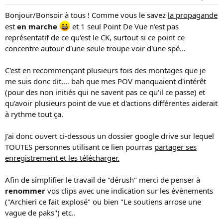
u
é
Bonjour/Bonsoir à tous ! Comme vous le savez
la propagande
s
b
u
u
est
en marche
et 1 seul Point De Vue n'est pas
j
t
représentatif de ce qu'est le CK, surtout si ce point ce
e
concentre autour d'une seule troupe voir d'une spé...
t
C'est en recommençant plusieurs fois des montages que je
me suis donc dit.... bah que mes POV manquaient d'intérêt
(pour des non initiés qui ne savent pas ce qu'il ce passe) et
qu'avoir plusieurs point de vue et d'actions différentes aiderait
à rythme tout ça.
J'ai donc ouvert ci-dessous un dossier google drive sur lequel
TOUTES personnes utilisant ce lien pourras
partager ses
enregistrement et les télécharger.
Afin de simplifier le travail de "dérush" merci de penser à
renommer
vos clips avec une indication sur les évènements
("Archieri ce fait explosé" ou bien "Le soutiens arrose une
vague de paks") etc..