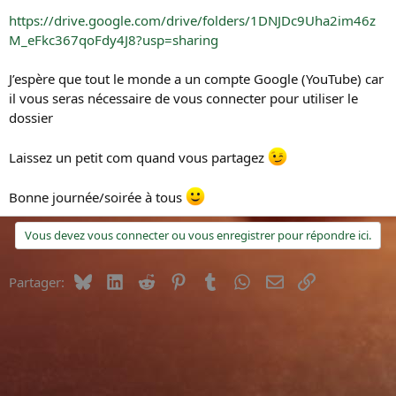
https://drive.google.com/drive/folders/1DNJDc9Uha2im46z
M_eFkc367qoFdy4J8?usp=sharing
J’espère que tout le monde a un compte Google (YouTube) car
il vous seras nécessaire de vous connecter pour utiliser le
dossier
Laissez un petit com quand vous partagez
Bonne journée/soirée à tous
Vous devez vous connecter ou vous enregistrer pour répondre ici.
Bluesky
LinkedIn
Reddit
Pinterest
Tumblr
WhatsApp
E-mail
Lien
Partager: