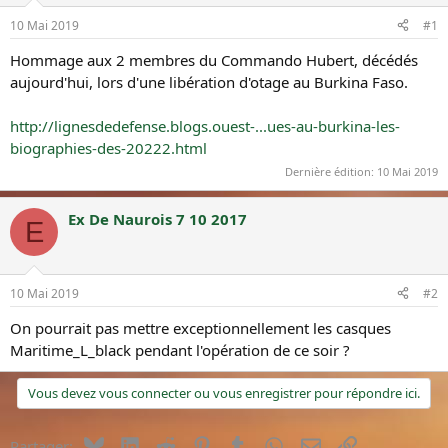
r
e
d
d
10 Mai 2019
#1
u
é
Hommage aux 2 membres du Commando Hubert, décédés
s
b
u
u
aujourd'hui, lors d'une libération d'otage au Burkina Faso.
j
t
e
http://lignesdedefense.blogs.ouest-...ues-au-burkina-les-
t
biographies-des-20222.html
Dernière édition:
10 Mai 2019
Ex De Naurois 7 10 2017
E
10 Mai 2019
#2
On pourrait pas mettre exceptionnellement les casques
Maritime_L_black pendant l'opération de ce soir ?
Vous devez vous connecter ou vous enregistrer pour répondre ici.
Bluesky
LinkedIn
Reddit
Pinterest
Tumblr
WhatsApp
E-mail
Lien
Partager: