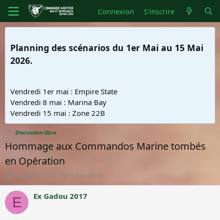
Connexion
S'inscrire
Planning des scénarios du 1er Mai au 15 Mai
2026.
Vendredi 1er mai : Empire State
Vendredi 8 mai : Marina Bay
Vendredi 15 mai : Zone 22B
Discussion libre
Hommage aux Commandos Marine tombés
en Opération
A
D
Ex Gadou 2017
10 Mai 2019
u
a
t
t
Ex Gadou 2017
E
e
e
u
d