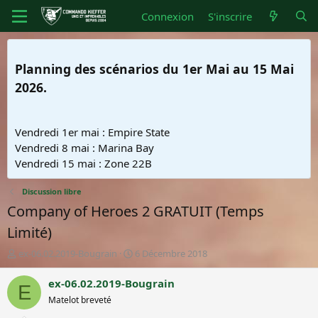
Connexion
S'inscrire
Planning des scénarios du 1er Mai au 15 Mai
2026.
Vendredi 1er mai : Empire State
Vendredi 8 mai : Marina Bay
Vendredi 15 mai : Zone 22B
Discussion libre
Company of Heroes 2 GRATUIT (Temps
Limité)
A
D
ex-06.02.2019-Bougrain
6 Décembre 2018
u
a
t
t
ex-06.02.2019-Bougrain
E
e
e
Matelot breveté
u
d