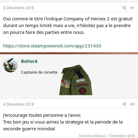
r
e
d
d
6 Décembre 2018
#1
u
é
Oui comme le titre l'indique Company of Heroes 2 est gratuit
s
b
u
u
durant un temps limité mais a vie, n'hésitez pas a le prendre
j
t
on pourra faire des parties entre nous.
e
t
https://store.steampowered.com/app/231430
Bolloré
Membre
Capitaine de corvette
honoraire
6 Décembre 2018
#2
J'encourage toutes personne a l'avoir.
Tres bon jeu si vous aimez la strategie et la periode de la
seconde guerre mondial
Dernière édition:
7 Décembre 2018