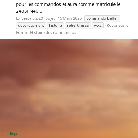
pour les commandos et aura comme matricule le
2403FN40...
Ex Lesca 8 2 20
Sujet
16 Mars 2020
commando kieffer
Réponses: 0
débarquement
histoire
robert
lesca
ww2
Forum:
Histoire des commandos
Tags