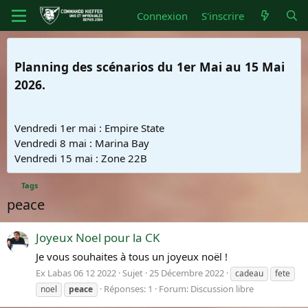
Connexion
S'inscrire
Planning des scénarios du 1er Mai au 15 Mai
2026.
Vendredi 1er mai : Empire State
Vendredi 8 mai : Marina Bay
Vendredi 15 mai : Zone 22B
Tags
peace
Joyeux Noel pour la CK
Je vous souhaites à tous un joyeux noël !
Ex Labas 06 12 2022
Sujet
25 Décembre 2022
cadeau
fete
Réponses: 1
Forum:
Discussion libre
noel
peace