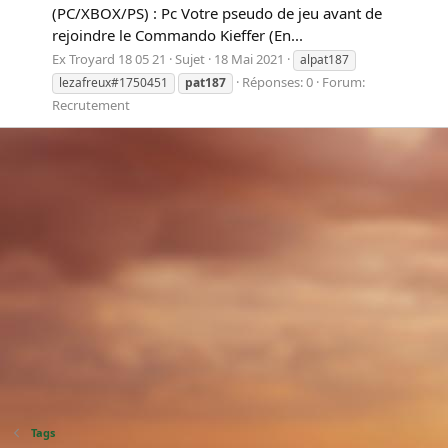
(PC/XBOX/PS) : Pc Votre pseudo de jeu avant de
rejoindre le Commando Kieffer (En...
Ex Troyard 18 05 21
Sujet
18 Mai 2021
alpat187
Réponses: 0
Forum:
lezafreux#1750451
pat187
Recrutement
Tags