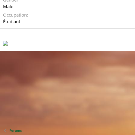
Male
Occupation
Étudiant
Signature
Forums