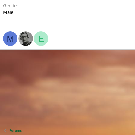
Gender
Male
Personnes suivis
M
E
Forums