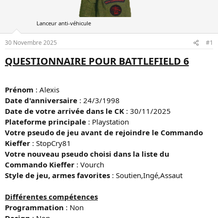
u
é
s
b
u
Lanceur anti-véhicule
u
j
t
e
30 Novembre 2025
#1
t
QUESTIONNAIRE POUR BATTLEFIELD 6
Prénom
: Alexis
Date d'anniversaire
: 24/3/1998
Date de votre arrivée dans le CK
: 30/11/2025
Plateforme principale
: Playstation
Votre pseudo de jeu avant de rejoindre le Commando
Kieffer
: StopCry81
Votre nouveau pseudo choisi dans la liste du
Commando Kieffer
: Vourch
Style de jeu, armes favorites
: Soutien,Ingé,Assaut
Différentes compétences
Programmation
: Non