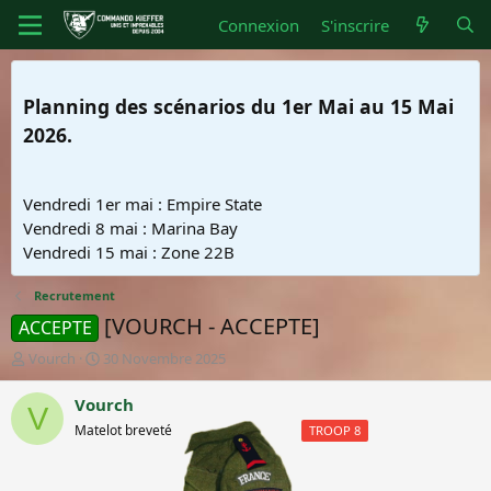
Connexion
S'inscrire
Planning des scénarios du 1er Mai au 15 Mai
2026.
Vendredi 1er mai : Empire State
Vendredi 8 mai : Marina Bay
Vendredi 15 mai : Zone 22B
Recrutement
[VOURCH - ACCEPTE]
ACCEPTE
A
D
Vourch
30 Novembre 2025
u
a
t
t
Vourch
V
e
e
Matelot breveté
Matelot breveté
TROOP 8
u
d
r
e
d
d