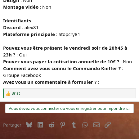
Design
: Non
Montage vidéo
: Non
Identifiants
Discord
: alex81
Plateforme principale
: Stopcry81
Pouvez vous être présent le vendredi soir de 20h45 à
23h ?
: Oui
Pouvez vous payer la cotisation annuelle de 10€ ?
: Non
Comment avez vous connu le Commando Kieffer ?
:
Groupe Facebook
Avez vous un commentaire à formuler ?
:
Briat
R
é
a
Vous devez vous connecter ou vous enregistrer pour répondre ici.
c
t
i
Bluesky
LinkedIn
Reddit
Pinterest
Tumblr
WhatsApp
E-mail
Lien
Partager:
o
n