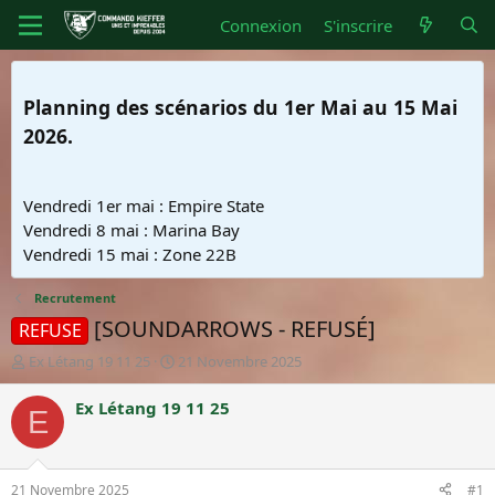
Connexion
S'inscrire
Planning des scénarios du 1er Mai au 15 Mai
2026.
Vendredi 1er mai : Empire State
Vendredi 8 mai : Marina Bay
Vendredi 15 mai : Zone 22B
Recrutement
[SOUNDARROWS - REFUSÉ]
REFUSE
A
D
Ex Létang 19 11 25
21 Novembre 2025
u
a
t
t
Ex Létang 19 11 25
E
e
e
u
d
r
e
d
d
21 Novembre 2025
#1