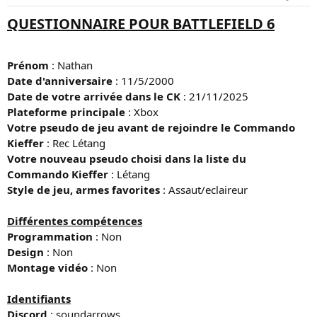
u
é
QUESTIONNAIRE POUR BATTLEFIELD 6
s
b
u
u
j
t
e
Prénom
: Nathan
t
Date d'anniversaire
: 11/5/2000
Date de votre arrivée dans le CK
: 21/11/2025
Plateforme principale
: Xbox
Votre pseudo de jeu avant de rejoindre le Commando
Kieffer
: Rec Létang
Votre nouveau pseudo choisi dans la liste du
Commando Kieffer
: Létang
Style de jeu, armes favorites
: Assaut/eclaireur
Différentes compétences
Programmation
: Non
Design
: Non
Montage vidéo
: Non
Identifiants
Discord
: soundarrows