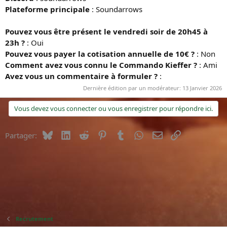
Plateforme principale
: Soundarrows
Pouvez vous être présent le vendredi soir de 20h45 à
23h ?
: Oui
Pouvez vous payer la cotisation annuelle de 10€ ?
: Non
Comment avez vous connu le Commando Kieffer ?
: Ami
Avez vous un commentaire à formuler ?
:
Dernière édition par un modérateur:
13 Janvier 2026
Vous devez vous connecter ou vous enregistrer pour répondre ici.
Bluesky
LinkedIn
Reddit
Pinterest
Tumblr
WhatsApp
E-mail
Lien
Partager:
Recrutement