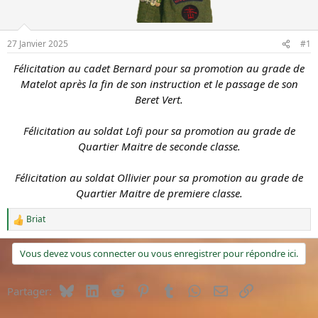
u
é
s
b
u
u
27 Janvier 2025
#1
j
t
e
Félicitation au cadet Bernard pour sa promotion au grade de
t
Matelot après la fin de son instruction et le passage de son
Beret Vert.
Félicitation au soldat Lofi pour sa promotion au grade de
Quartier Maitre de seconde classe.
Félicitation au soldat Ollivier pour sa promotion au grade de
Quartier Maitre de premiere classe.
Briat
R
é
a
Vous devez vous connecter ou vous enregistrer pour répondre ici.
c
t
i
Bluesky
LinkedIn
Reddit
Pinterest
Tumblr
WhatsApp
E-mail
Lien
Partager:
o
n