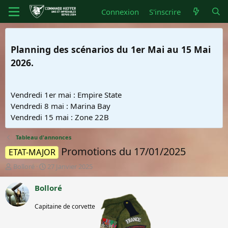
Connexion
S'inscrire
Planning des scénarios du 1er Mai au 15 Mai
2026.
Vendredi 1er mai : Empire State
Vendredi 8 mai : Marina Bay
Vendredi 15 mai : Zone 22B
Tableau d'annonces
Promotions du 17/01/2025
ETAT-MAJOR
A
D
Bolloré
27 Janvier 2025
u
a
t
t
Bolloré
e
e
Membre
u
d
Capitaine de corvette
honoraire
r
e
d
d