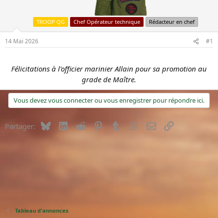
u
é
s
b
TROOP QG
Chef Opérateur technique
Rédacteur en chef
u
u
j
t
14 Mai 2026
#1
e
t
Félicitations à l'officier marinier Allain pour sa promotion au
grade de Maître.
Vous devez vous connecter ou vous enregistrer pour répondre ici.
Bluesky
LinkedIn
Reddit
Pinterest
Tumblr
WhatsApp
E-mail
Lien
Partager:
Tableau d'annonces