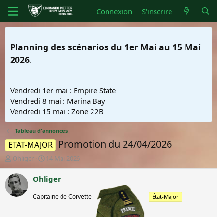
Connexion
S'inscrire
Planning des scénarios du 1er Mai au 15 Mai
2026.
Vendredi 1er mai : Empire State
Vendredi 8 mai : Marina Bay
Vendredi 15 mai : Zone 22B
Tableau d'annonces
Promotion du 24/04/2026
ETAT-MAJOR
A
D
Ohliger
14 Mai 2026
u
a
t
t
Ohliger
e
e
Capitaine de
u
d
Capitaine de Corvette
corvette
État-Major
r
e
d
d