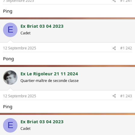
7 Septembre 2025
#1 241
u
é
s
b
Ping
u
u
j
t
Ex Briat 03 04 2023
e
E
t
Cadet
12 Septembre 2025
#1 242
Pong
Ex Le Rigoleur 21 11 2024
Quartier-maître de seconde classe
12 Septembre 2025
#1 243
Ping
Ex Briat 03 04 2023
E
Cadet