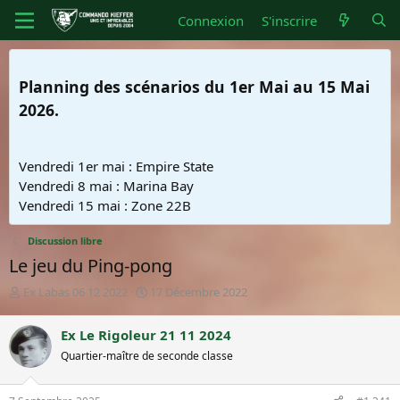
Connexion
S'inscrire
Planning des scénarios du 1er Mai au 15 Mai
2026.
Vendredi 1er mai : Empire State
Vendredi 8 mai : Marina Bay
Vendredi 15 mai : Zone 22B
Discussion libre
Le jeu du Ping-pong
A
D
Ex Labas 06 12 2022
17 Décembre 2022
u
a
t
t
Ex Le Rigoleur 21 11 2024
e
e
Quartier-maître de seconde classe
u
d
r
e
d
d