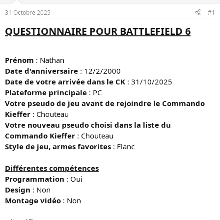
r
e
d
d
31 Octobre 2025
#1
u
é
QUESTIONNAIRE POUR BATTLEFIELD 6
s
b
u
u
j
t
e
Prénom
: Nathan
t
Date d'anniversaire
: 12/2/2000
Date de votre arrivée dans le CK
: 31/10/2025
Plateforme principale
: PC
Votre pseudo de jeu avant de rejoindre le Commando
Kieffer
: Chouteau
Votre nouveau pseudo choisi dans la liste du
Commando Kieffer
: Chouteau
Style de jeu, armes favorites
: Flanc
Différentes compétences
Programmation
: Oui
Design
: Non
Montage vidéo
: Non