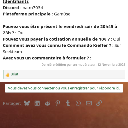
Identifiants
Discord
: natm7034
Plateforme principale
: Gam0se
Pouvez vous être présent le vendredi soir de 20h45 à
23h ?
: Oui
Pouvez vous payer la cotisation annuelle de 10€ ?
: Oui
Comment avez vous connu le Commando Kieffer ?
: Sur
Seekteam
Avez vous un commentaire à formuler ?
:
Dernière édition par un modérateur:
12 Novembre 2025
Briat
R
é
a
Vous devez vous connecter ou vous enregistrer pour répondre ici.
c
t
i
Bluesky
LinkedIn
Reddit
Pinterest
Tumblr
WhatsApp
E-mail
Lien
Partager:
o
n
s
: