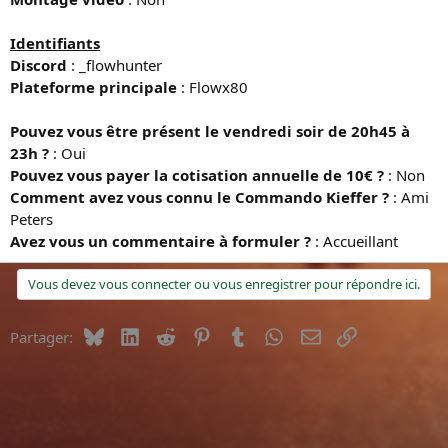
Identifiants
Discord
: _flowhunter
Plateforme principale
: Flowx80
Pouvez vous être présent le vendredi soir de 20h45 à
23h ?
: Oui
Pouvez vous payer la cotisation annuelle de 10€ ?
: Non
Comment avez vous connu le Commando Kieffer ?
: Ami
Peters
Avez vous un commentaire à formuler ?
: Accueillant
Vous devez vous connecter ou vous enregistrer pour répondre ici.
Bluesky
LinkedIn
Reddit
Pinterest
Tumblr
WhatsApp
E-mail
Lien
Partager: