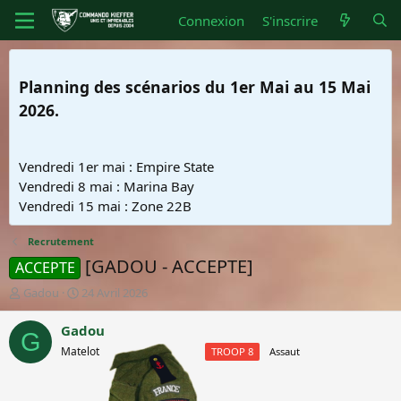
Connexion
S'inscrire
Planning des scénarios du 1er Mai au 15 Mai
2026.
Vendredi 1er mai : Empire State
Vendredi 8 mai : Marina Bay
Vendredi 15 mai : Zone 22B
Recrutement
[GADOU - ACCEPTE]
ACCEPTE
A
D
Gadou
24 Avril 2026
u
a
t
t
Gadou
G
e
e
Matelot
Matelot
TROOP 8
Assaut
u
d
r
e
d
d