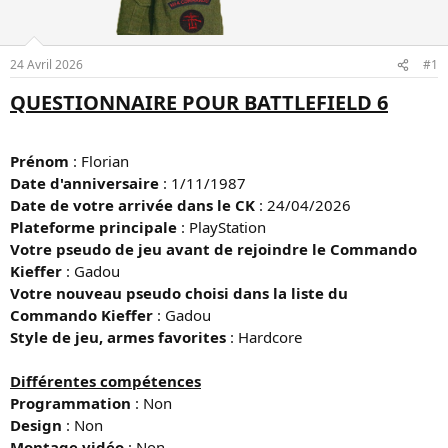
u
é
s
b
u
u
24 Avril 2026
#1
j
t
e
QUESTIONNAIRE POUR BATTLEFIELD 6
t
Prénom
: Florian
Date d'anniversaire
: 1/11/1987
Date de votre arrivée dans le CK
: 24/04/2026
Plateforme principale
: PlayStation
Votre pseudo de jeu avant de rejoindre le Commando
Kieffer
: Gadou
Votre nouveau pseudo choisi dans la liste du
Commando Kieffer
: Gadou
Style de jeu, armes favorites
: Hardcore
Différentes compétences
Programmation
: Non
Design
: Non
Montage vidéo
: Non