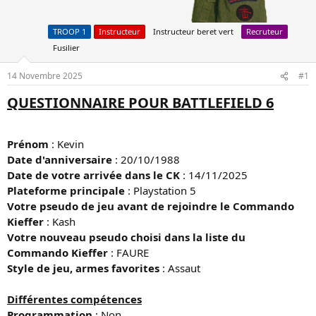
u
é
s
b
TROOP 1
Instructeur
Instructeur beret vert
Recruteur
u
u
j
t
Fusilier
e
t
14 Novembre 2025
#1
QUESTIONNAIRE POUR BATTLEFIELD 6
Prénom
: Kevin
Date d'anniversaire
: 20/10/1988
Date de votre arrivée dans le CK
: 14/11/2025
Plateforme principale
: Playstation 5
Votre pseudo de jeu avant de rejoindre le Commando
Kieffer
: Kash
Votre nouveau pseudo choisi dans la liste du
Commando Kieffer
: FAURE
Style de jeu, armes favorites
: Assaut
Différentes compétences
Programmation
: Non