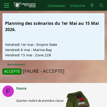
Connexion
S'inscrire
Planning des scénarios du 1er Mai au 15 Mai
2026.
Vendredi 1er mai : Empire State
Vendredi 8 mai : Marina Bay
Vendredi 15 mai : Zone 22B
Recrutement
[FAURE - ACCEPTE]
ACCEPTE
A
D
Faure
14 Novembre 2025
u
a
t
t
Faure
F
e
e
Quartier-maître
u
d
de Première
r
e
Quartier-maître de première classe
classe
d
d