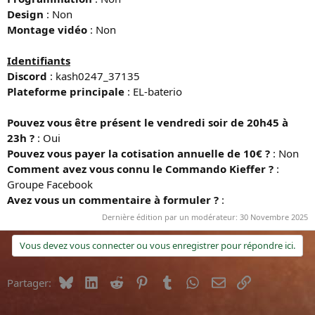
Design
: Non
Montage vidéo
: Non
Identifiants
Discord
: kash0247_37135
Plateforme principale
: EL-baterio
Pouvez vous être présent le vendredi soir de 20h45 à
23h ?
: Oui
Pouvez vous payer la cotisation annuelle de 10€ ?
: Non
Comment avez vous connu le Commando Kieffer ?
:
Groupe Facebook
Avez vous un commentaire à formuler ?
:
Dernière édition par un modérateur:
30 Novembre 2025
Vous devez vous connecter ou vous enregistrer pour répondre ici.
Bluesky
LinkedIn
Reddit
Pinterest
Tumblr
WhatsApp
E-mail
Lien
Partager: