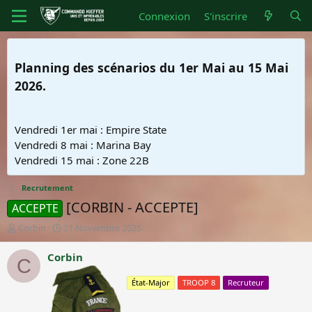
Connexion
S'inscrire
Planning des scénarios du 1er Mai au 15 Mai
2026.
Vendredi 1er mai : Empire State
Vendredi 8 mai : Marina Bay
Vendredi 15 mai : Zone 22B
Recrutement
[CORBIN - ACCEPTE]
ACCEPTE
A
D
Corbin
21 Novembre 2025
u
a
t
t
Corbin
C
e
e
Second maître de
u
d
seconde classe
État-Major
TROOP 8
Recruteur
r
e
d
d