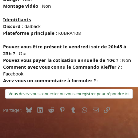
Montage vidéo
: Non
Identifiants
Discord
: dalback
Plateforme principale
: K0BRA108
Pouvez vous être présent le vendredi soir de 20h45 à
23h ?
: Oui
Pouvez vous payer la cotisation annuelle de 10€ ?
: Non
Comment avez vous connu le Commando Kieffer ?
:
Facebook
Avez vous un commentaire à formuler ?
:
Vous devez vous connecter ou vous enregistrer pour répondre ici.
Bluesky
LinkedIn
Reddit
Pinterest
Tumblr
WhatsApp
E-mail
Lien
Partager: