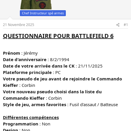
u
é
s
b
Chef Instructeur spé armes
u
u
j
t
21 Novembre 2025
#1
e
t
QUESTIONNAIRE POUR BATTLEFIELD 6
Prénom
: Jérémy
Date d'anniversaire
: 8/2/1994
Date de votre arrivée dans le CK
: 21/11/2025
Plateforme principale
: PC
Votre pseudo de jeu avant de rejoindre le Commando
Kieffer
: Corbin
Votre nouveau pseudo choisi dans la liste du
Commando Kieffer
: Corbin
Style de jeu, armes favorites
: Fusil d'assaut / Batteuse
Différentes compétences
Programmation
: Non
Design
: Non