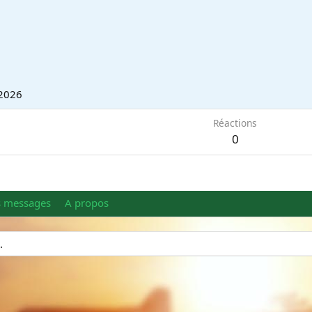
 2026
Réactions
0
s messages
A propos
.