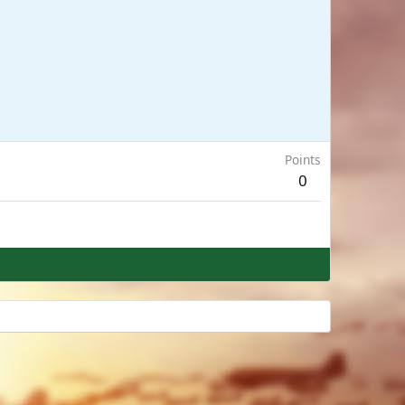
Points
0