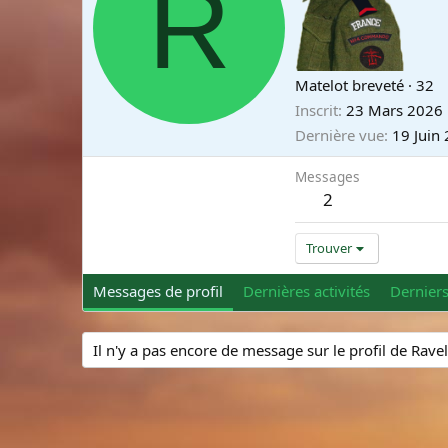
R
Matelot breveté
·
32
Inscrit
23 Mars 2026
Dernière vue
19 Juin
Messages
2
Trouver
Messages de profil
Dernières activités
Dernier
Il n'y a pas encore de message sur le profil de Ravel