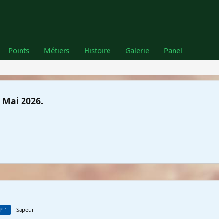
Points
Métiers
Histoire
Galerie
Panel
 Mai 2026.
P 1
Sapeur