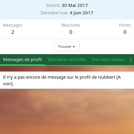
Inscrit
30 Mai 2017
Dernière vue
4 Juin 2017
Messages
Réactions
Points
2
0
0
Trouver
Messages de profil
Dernières activités
Derniers messages
Il n'y a pas encore de message sur le profil de Hubbert [A
voir].