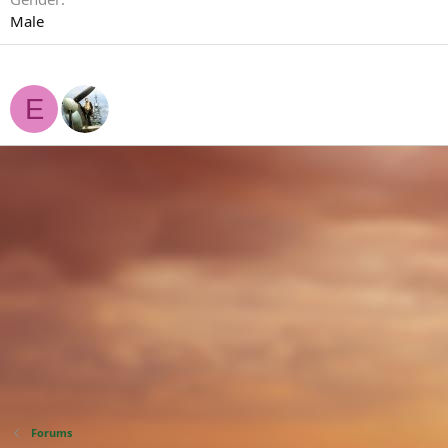
Male
Personnes suivis
E
Forums