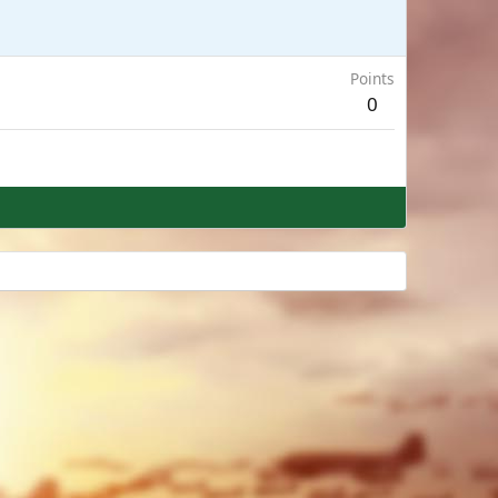
Points
0