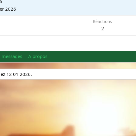
6
ier 2026
Réactions
2
s messages
A propos
riez 12 01 2026.