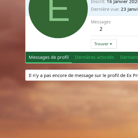
E
Inscrit
16 Janvier 202
Dernière vue
23 Janv
Messages
2
Trouver
Messages de profil
Dernières activités
Dernier
Il n'y a pas encore de message sur le profil de Ex P