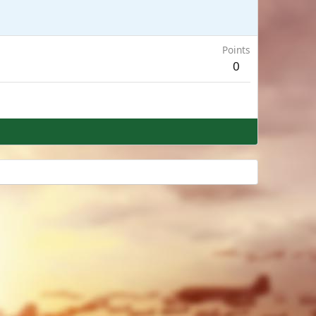
Points
0