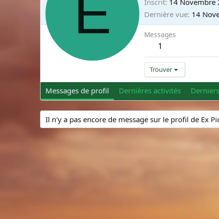
E
Inscrit
14 Novembre 
Dernière vue
14 Nov
Messages
1
Trouver
Messages de profil
Dernières activités
Dernier
Il n'y a pas encore de message sur le profil de Ex P