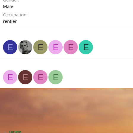
Male
Occupation
rentier
Personnes suivis
E
E
E
E
E
Mes fans
E
E
E
E
Forums